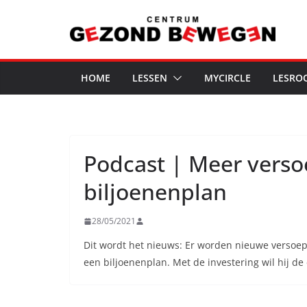
Ga
naar
de
inhoud
HOME
LESSEN
MYCIRCLE
LESRO
Podcast | Meer verso
biljoenenplan
28/05/2021
Dit wordt het nieuws: Er worden nieuwe versoe
een biljoenenplan. Met de investering wil hij 