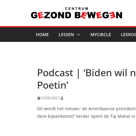
Ga
naar
de
inhoud
HOME
LESSEN
MYCIRCLE
LESRO
Podcast | ‘Biden wil 
Poetin’
16/06/2021
Dit wordt het nieuws: de Amerikaanse president 
deze bijeenkomst? Verder opent de Taj Mahal i