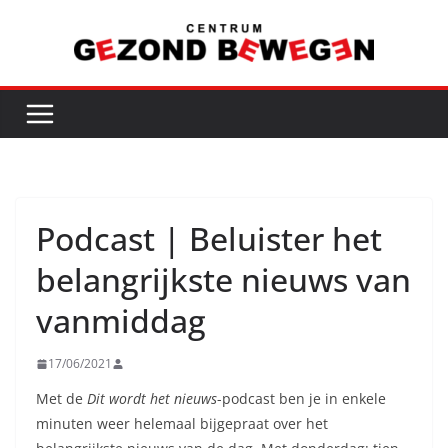
Ga
naar
de
inhoud
Podcast | Beluister het
belangrijkste nieuws van
vanmiddag
17/06/2021
Met de
Dit wordt het nieuws
-podcast ben je in enkele
minuten weer helemaal bijgepraat over het