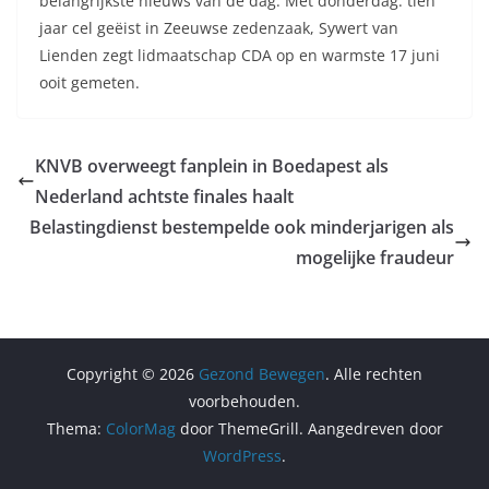
belangrijkste nieuws van de dag. Met donderdag: tien
jaar cel geëist in Zeeuwse zedenzaak, Sywert van
Lienden zegt lidmaatschap CDA op en warmste 17 juni
ooit gemeten.
KNVB overweegt fanplein in Boedapest als
Nederland achtste finales haalt
Belastingdienst bestempelde ook minderjarigen als
mogelijke fraudeur
Copyright © 2026
Gezond Bewegen
. Alle rechten
voorbehouden.
Thema:
ColorMag
door ThemeGrill. Aangedreven door
WordPress
.