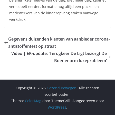
belangrijkste nieuws van de dag. Met maandag: kabinet
versoepelt eerder, formatie nog altijd een puzzel en
medewerkers van de kinderopvang staken vanwege
werkdruk.
Gegevens duizenden klanten van aanbieder corona-
antistoffentest op straat
Video | EK-update: ‘Terugkeer De Ligt bezorgt De
Boer enorm luxeprobleem’
Copyright © 2026
Gezond Bewegen
. Alle rechten
voorbehouden.
Thema:
ColorMag
door ThemeGrill. Aangedreven door
WordPress
.