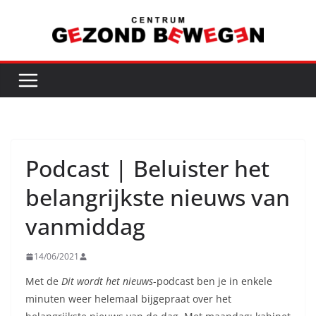
Ga
naar
de
inhoud
Podcast | Beluister het
belangrijkste nieuws van
vanmiddag
14/06/2021
Met de
Dit wordt het nieuws
-podcast ben je in enkele
minuten weer helemaal bijgepraat over het