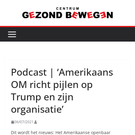
Ga
naar
de
inhoud
Podcast | ‘Amerikaans
OM richt pijlen op
Trump en zijn
organisatie’
06/07/2021
Dit wordt het nieuws: Het Amerikaanse openbaar