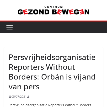
Ga
naar
de
inhoud
Persvrijheidsorganisatie
Reporters Without
Borders: Orbán is vijand
van pers
05/07/2021
Persvrijheidsorganisatie Reporters Without Borders