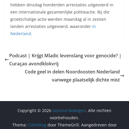
hebben dinsdag honderden arrestaties uitgevoerd in
een internationale gezamenlijke politieactie. Bij die
grootschalige actie werden maandag al in zestien
landen arrestaties uitgevoerd, waaronder
in
Nederland
.
Podcast | Krijgt Mladic levenslang voor genocide? |
Curaçao avondklokvrij
Code geel in delen Noordoosten Nederland
vanwege plaatselijk dichte mist
Copyright © 2026
Gezond Bewegen
. Alle rechten
voorbehouden.
Thema:
ColorMag
door ThemeGrill. Aangedreven door