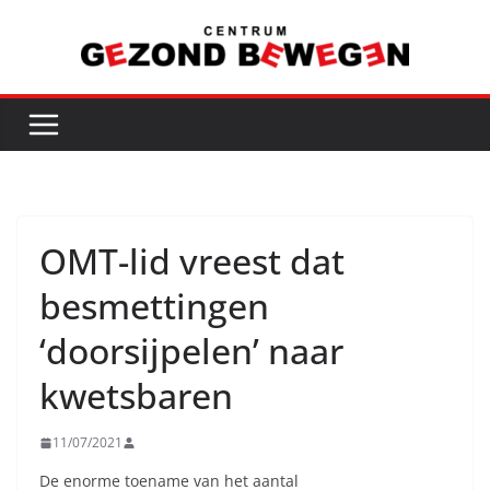
Ga
naar
de
inhoud
OMT-lid vreest dat
besmettingen
‘doorsijpelen’ naar
kwetsbaren
11/07/2021
De enorme toename van het aantal