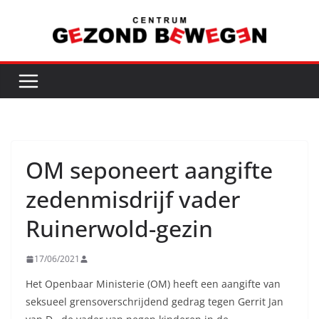
Ga
naar
de
inhoud
OM seponeert aangifte
zedenmisdrijf vader
Ruinerwold-gezin
17/06/2021
Het Openbaar Ministerie (OM) heeft een aangifte van
seksueel grensoverschrijdend gedrag tegen Gerrit Jan