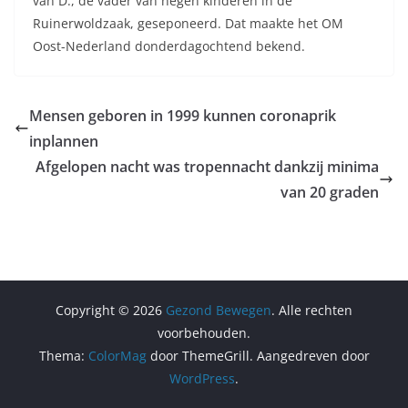
van D., de vader van negen kinderen in de
Ruinerwoldzaak, geseponeerd. Dat maakte het OM
Oost-Nederland donderdagochtend bekend.
Mensen geboren in 1999 kunnen coronaprik
inplannen
Afgelopen nacht was tropennacht dankzij minima
van 20 graden
Copyright © 2026
Gezond Bewegen
. Alle rechten
voorbehouden.
Thema:
ColorMag
door ThemeGrill. Aangedreven door
WordPress
.