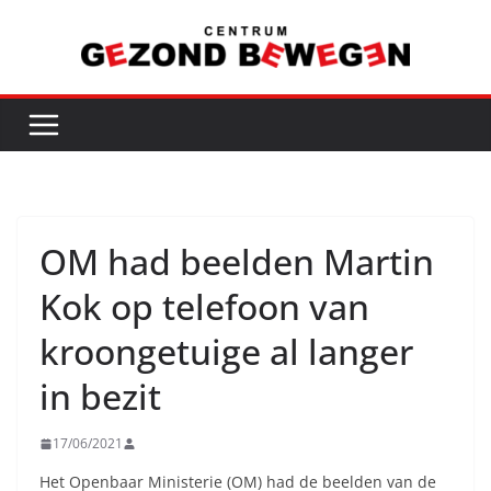
Ga
naar
de
inhoud
OM had beelden Martin
Kok op telefoon van
kroongetuige al langer
in bezit
17/06/2021
Het Openbaar Ministerie (OM) had de beelden van de