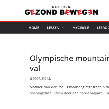
Ga
naar
de
inhoud
HOME
LESSEN
MYCIRCLE
LESRO
Olympische mountain
val
26/07/2021
Mathieu van der Poel is maandag afgestapt in de
openingsfase uiteen door een harde valpartij. He