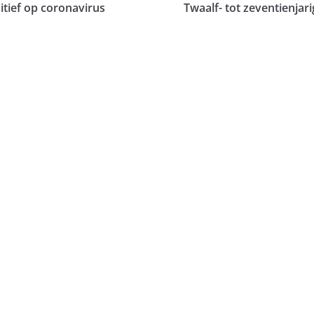
sitief op coronavirus
Twaalf- tot zeventienja