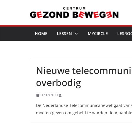
Ga
naar
de
inhoud
HOME
LESSEN
MYCIRCLE
LESRO
Nieuwe telecommunica
overbodig
01/07/2021
De Nederlandse Telecommunicatiewet gaat vanaf 
moeten geven om gebeld te worden door aanbied