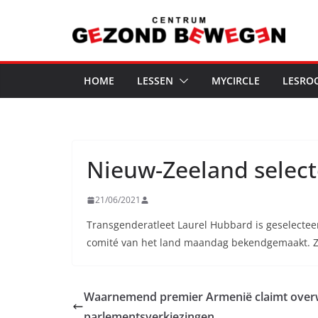
Ga
naar
de
inhoud
HOME
LESSEN
MYCIRCLE
LESRO
Nieuw-Zeeland select
21/06/2021
Transgenderatleet Laurel Hubbard is geselectee
comité van het land maandag bekendgemaakt. Ze
Waarnemend premier Armenië claimt over
parlementsverkiezingen