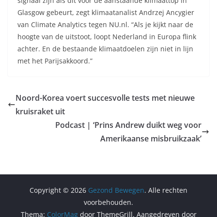
signaal zijn als dit vóór de aanstaande klimaattop in
Glasgow gebeurt, zegt klimaatanalist Andrzej Ancygier
van Climate Analytics tegen NU.nl. “Als je kijkt naar de
hoogte van de uitstoot, loopt Nederland in Europa flink
achter. En de bestaande klimaatdoelen zijn niet in lijn
met het Parijsakkoord.”
Noord-Korea voert succesvolle tests met nieuwe
kruisraket uit
Podcast | ‘Prins Andrew duikt weg voor
Amerikaanse misbruikzaak’
Copyright © 2026
Gezond Bewegen
. Alle rechten
voorbehouden.
Thema:
ColorMag
door ThemeGrill. Aangedreven door