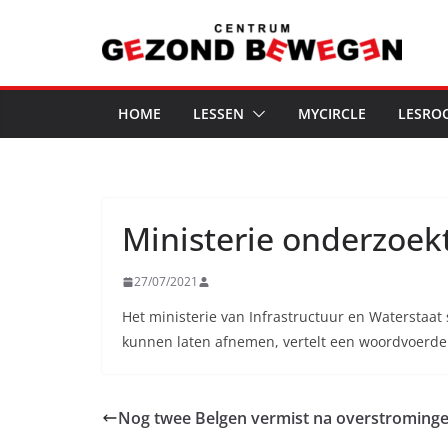
Ga
naar
de
inhoud
HOME
LESSEN
MYCIRCLE
LESRO
Ministerie onderzoekt
27/07/2021
Het ministerie van Infrastructuur en Waterstaa
kunnen laten afnemen, vertelt een woordvoerde
Nog twee Belgen vermist na overstrominge