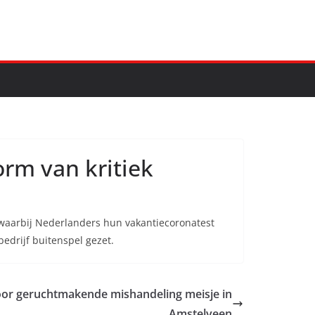
orm van kritiek
 waarbij Nederlanders hun vakantiecoronatest
bedrijf buitenspel gezet.
voor geruchtmakende mishandeling meisje in
Amstelveen