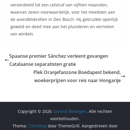
veroordeeld tot een celstraf van vijftien maanden,
waarvan zeven voorwaardelijk, voor het meedoen aan
de avondklokrellen in Den Bosch. Hij gebruikte openlijk
geweld en deed mee aan het plunderen en vernielen
van winkels.
Spaanse premier Sánchez verleent gevangen
Catalaanse separatisten gratie
Plek Oranjefanzone Boedapest bekend,
woekerprijzen voor reis naar Hongarije
Copyright © 2026
Gezond Bewegen
. Alle rechten
voorbehouden.
Thema:
ColorMag
door ThemeGrill. Aangedreven door