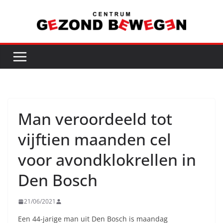
Ga
naar
de
inhoud
Man veroordeeld tot
vijftien maanden cel
voor avondklokrellen in
Den Bosch
21/06/2021
Een 44-jarige man uit Den Bosch is maandag