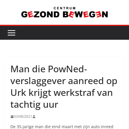
Ga
naar
de
inhoud
Man die PowNed-
verslaggever aanreed op
Urk krijgt werkstraf van
tachtig uur
03/08/2021
De 35-jarige man die eind maart met zijn auto inreed