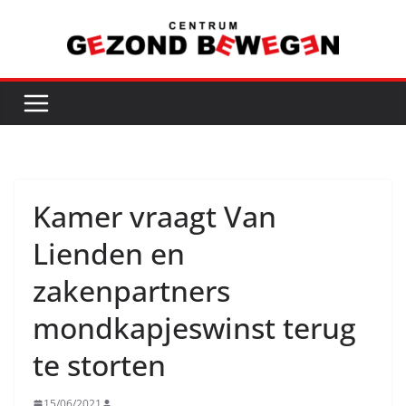
Ga
naar
de
inhoud
Kamer vraagt Van
Lienden en
zakenpartners
mondkapjeswinst terug
te storten
15/06/2021