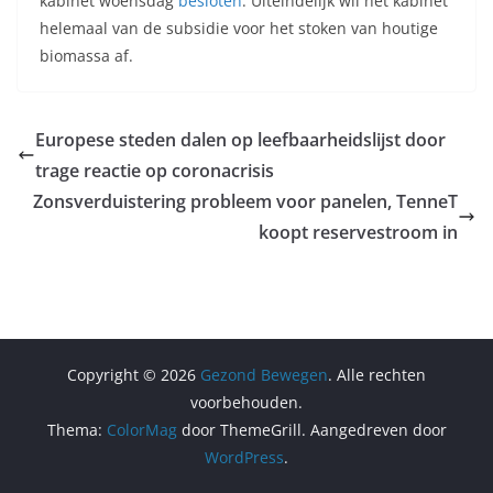
kabinet woensdag
besloten
. Uiteindelijk wil het kabinet
helemaal van de subsidie voor het stoken van houtige
biomassa af.
Europese steden dalen op leefbaarheidslijst door
trage reactie op coronacrisis
Zonsverduistering probleem voor panelen, TenneT
koopt reservestroom in
Copyright © 2026
Gezond Bewegen
. Alle rechten
voorbehouden.
Thema:
ColorMag
door ThemeGrill. Aangedreven door
WordPress
.