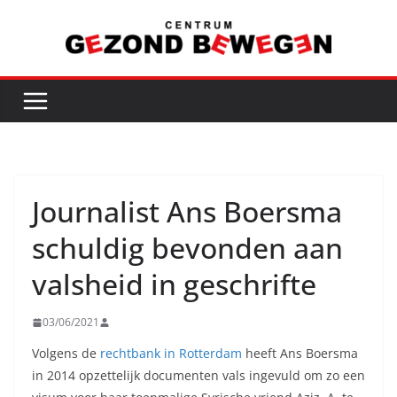
Ga
naar
de
inhoud
Journalist Ans Boersma
schuldig bevonden aan
valsheid in geschrifte
03/06/2021
Volgens de
rechtbank in Rotterdam
heeft Ans Boersma
in 2014 opzettelijk documenten vals ingevuld om zo een