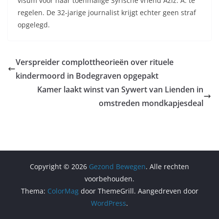
visum voor haar toenmalige Syrische vriend Aziz. A. te
regelen. De 32-jarige journalist krijgt echter geen straf
opgelegd.
Verspreider complottheorieën over rituele
kindermoord in Bodegraven opgepakt
Kamer laakt winst van Sywert van Lienden in
omstreden mondkapjesdeal
Copyright © 2026
Gezond Bewegen
. Alle rechten
voorbehouden.
Thema:
ColorMag
door ThemeGrill. Aangedreven door
WordPress
.