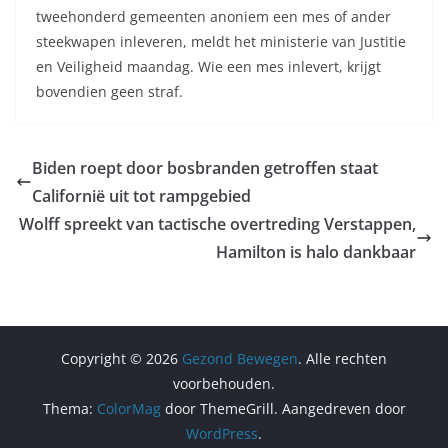
tweehonderd gemeenten anoniem een mes of ander
steekwapen inleveren, meldt het ministerie van Justitie
en Veiligheid maandag. Wie een mes inlevert, krijgt
bovendien geen straf.
Biden roept door bosbranden getroffen staat
Californië uit tot rampgebied
Wolff spreekt van tactische overtreding Verstappen,
Hamilton is halo dankbaar
Copyright © 2026
Gezond Bewegen
. Alle rechten
voorbehouden.
Thema:
ColorMag
door ThemeGrill. Aangedreven door
WordPress
.