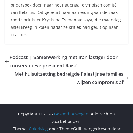
onderzoek doen naar het nationaal olympisch comité
van Belarus. Dat gebeurt naar aanleiding van de zaak
rond sprintster Krystsina Tsimanouskaya, die maandag
asiel kreeg in Polen nadat ze kritiek had geuit op haar
coaches.
Podcast | ‘Samenwerking met Iran lastiger door
conservatieve president Raisi’
Met huisuitzetting bedreigde Palestijnse families
wijzen compromis af
Copyright © 2026
Gezond Bewegen
. Alle rechten
voorbehouden.
Thema:
ColorMag
door ThemeGrill. Aangedreven door