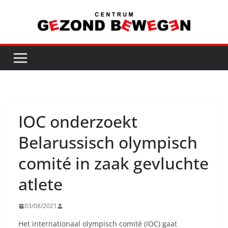
Ga
naar
de
inhoud
IOC onderzoekt
Belarussisch olympisch
comité in zaak gevluchte
atlete
03/08/2021
Het internationaal olympisch comité (IOC) gaat