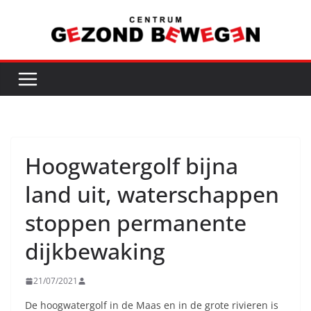
Ga
naar
de
inhoud
Hoogwatergolf bijna
land uit, waterschappen
stoppen permanente
dijkbewaking
21/07/2021
De hoogwatergolf in de Maas en in de grote rivieren is