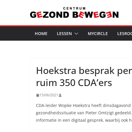
Ga
naar
de
inhoud
HOME
LESSEN
MYCIRCLE
LESRO
Hoekstra besprak per
ruim 350 CDA’ers
15/06/2021
CDA-leider Wopke Hoekstra heeft dinsdagavond 
gezondheidssituatie van Pieter Omtzigt gedeeld.
informatie in een digitaal gesprek, waarbij ook 