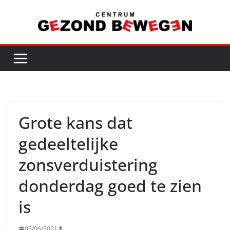
Ga
naar
de
inhoud
Grote kans dat
gedeeltelijke
zonsverduistering
donderdag goed te zien
is
05/06/2021