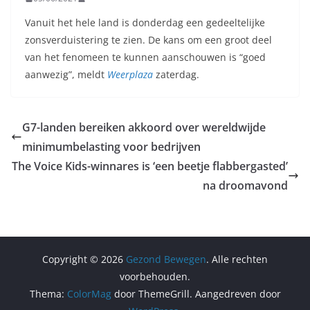
Vanuit het hele land is donderdag een gedeeltelijke
zonsverduistering te zien. De kans om een groot deel
van het fenomeen te kunnen aanschouwen is “goed
aanwezig”, meldt
Weerplaza
zaterdag.
G7-landen bereiken akkoord over wereldwijde
minimumbelasting voor bedrijven
The Voice Kids-winnares is ‘een beetje flabbergasted’
na droomavond
Copyright © 2026
Gezond Bewegen
. Alle rechten
voorbehouden.
Thema:
ColorMag
door ThemeGrill. Aangedreven door