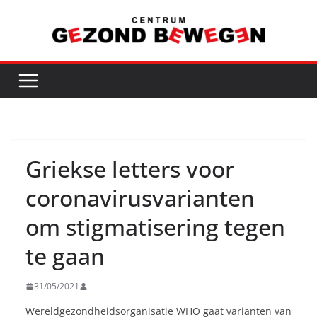
Ga
naar
de
inhoud
Griekse letters voor
coronavirusvarianten
om stigmatisering tegen
te gaan
31/05/2021
Wereldgezondheidsorganisatie WHO gaat varianten van