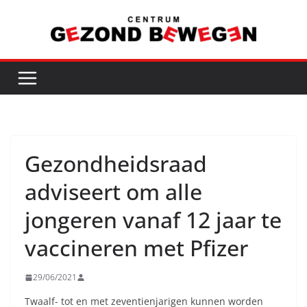
Ga
naar
de
inhoud
Gezondheidsraad
adviseert om alle
jongeren vanaf 12 jaar te
vaccineren met Pfizer
29/06/2021
Twaalf- tot en met zeventienjarigen kunnen worden