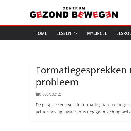
Ga
naar
de
inhoud
HOME
LESSEN
MYCIRCLE
LESRO
Formatiegesprekken ric
probleem
07/06/2021
De gesprekken over de formatie gaan na enige ver
achter ons ligt. Maar er is nog geen zich op wel