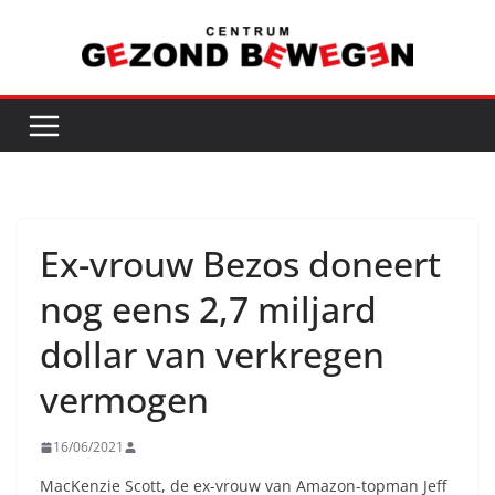
Ga
naar
de
inhoud
Ex-vrouw Bezos doneert
nog eens 2,7 miljard
dollar van verkregen
vermogen
16/06/2021
MacKenzie Scott, de ex-vrouw van Amazon-topman Jeff