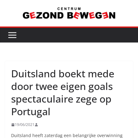
Ga
naar
de
inhoud
Duitsland boekt mede
door twee eigen goals
spectaculaire zege op
Portugal
19/06/2021
Duitsland heeft zaterdag een belangrijke overwinning