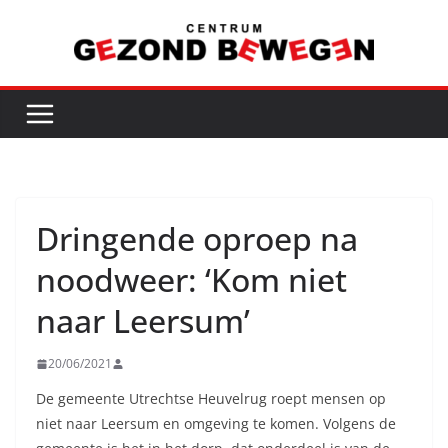
Ga
naar
de
inhoud
Dringende oproep na
noodweer: ‘Kom niet
naar Leersum’
20/06/2021
De gemeente Utrechtse Heuvelrug roept mensen op
niet naar Leersum en omgeving te komen. Volgens de