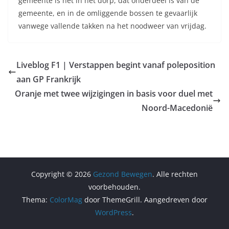
gemeente is het in het dorp, dat onderdeel is van de
gemeente, en in de omliggende bossen te gevaarlijk
vanwege vallende takken na het noodweer van vrijdag.
Liveblog F1 | Verstappen begint vanaf poleposition
aan GP Frankrijk
Oranje met twee wijzigingen in basis voor duel met
Noord-Macedonië
Copyright © 2026
Gezond Bewegen
. Alle rechten
voorbehouden.
Thema:
ColorMag
door ThemeGrill. Aangedreven door
WordPress
.