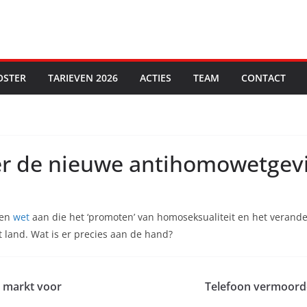
OSTER
TARIEVEN 2026
ACTIES
TEAM
CONTACT
er de nieuwe antihomowetgevi
den
wet
aan die het ‘promoten’ van homoseksualiteit en het verandere
 land. Wat is er precies aan de hand?
e markt voor
Telefoon vermoorde