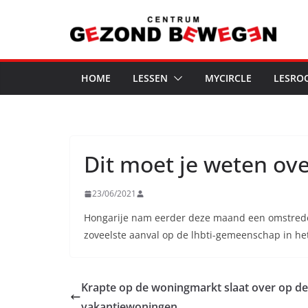
Ga
naar
de
inhoud
HOME
LESSEN
MYCIRCLE
LESRO
Dit moet je weten ov
23/06/2021
Hongarije nam eerder deze maand een omstre
zoveelste aanval op de lhbti-gemeenschap in het
Krapte op de woningmarkt slaat over op d
vakantiewoningen