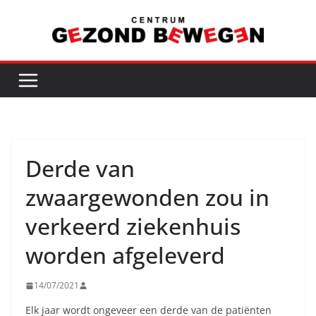
Ga
naar
de
inhoud
Derde van
zwaargewonden zou in
verkeerd ziekenhuis
worden afgeleverd
14/07/2021
Elk jaar wordt ongeveer een derde van de patiënten