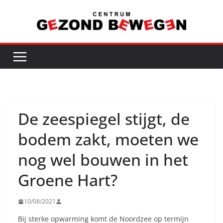
Ga
naar
de
inhoud
De zeespiegel stijgt, de
bodem zakt, moeten we
nog wel bouwen in het
Groene Hart?
10/08/2021
Bij sterke opwarming komt de Noordzee op termijn