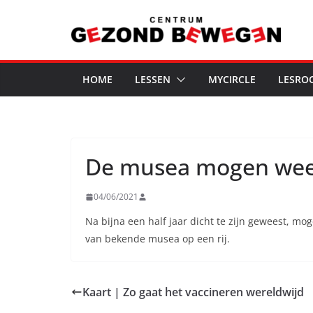
Ga
naar
de
inhoud
HOME
LESSEN
MYCIRCLE
LESRO
De musea mogen weer 
04/06/2021
Na bijna een half jaar dicht te zijn geweest, m
van bekende musea op een rij.
Kaart | Zo gaat het vaccineren wereldwijd