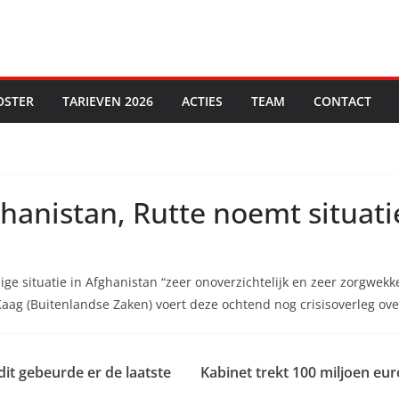
OSTER
TARIEVEN 2026
ACTIES
TEAM
CONTACT
ghanistan, Rutte noemt situat
ge situatie in Afghanistan “zeer onoverzichtelijk en zeer zorgwek
Kaag (Buitenlandse Zaken) voert deze ochtend nog crisisoverleg ov
 dit gebeurde er de laatste
Kabinet trekt 100 miljoen eur