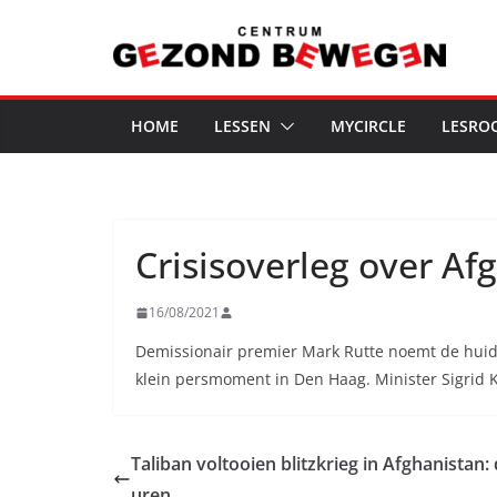
Ga
naar
de
inhoud
HOME
LESSEN
MYCIRCLE
LESRO
Crisisoverleg over Af
16/08/2021
Demissionair premier Mark Rutte noemt de huidi
klein persmoment in Den Haag. Minister Sigrid 
Taliban voltooien blitzkrieg in Afghanistan:
uren