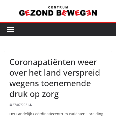
Ga
naar
de
inhoud
Coronapatiënten weer
over het land verspreid
wegens toenemende
druk op zorg
27/07/2021
Het Landelijk Coördinatiecentrum Patiënten Spreiding