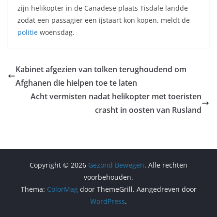
zijn helikopter in de Canadese plaats Tisdale landde
zodat een passagier een ijstaart kon kopen, meldt de
politie
woensdag.
Kabinet afgezien van tolken terughoudend om
Afghanen die hielpen toe te laten
Acht vermisten nadat helikopter met toeristen
crasht in oosten van Rusland
Copyright © 2026
Gezond Bewegen
. Alle rechten
voorbehouden.
Thema:
ColorMag
door ThemeGrill. Aangedreven door
WordPress
.