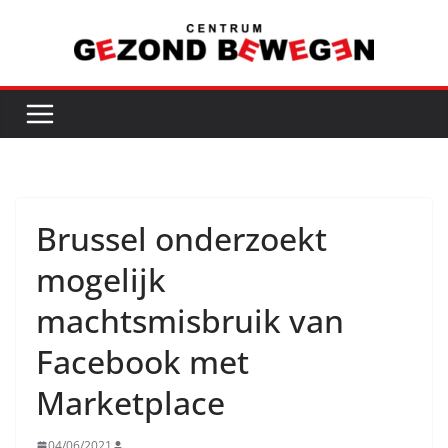
Ga
naar
de
inhoud
Brussel onderzoekt
mogelijk
machtsmisbruik van
Facebook met
Marketplace
04/06/2021