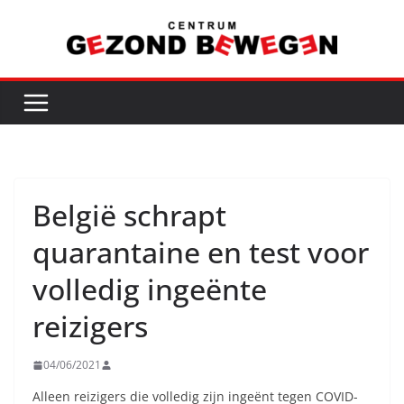
Ga
naar
de
inhoud
België schrapt
quarantaine en test voor
volledig ingeënte
reizigers
04/06/2021
Alleen reizigers die volledig zijn ingeënt tegen COVID-