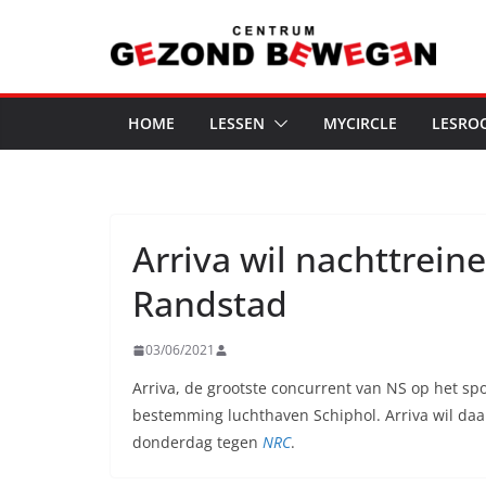
Ga
naar
de
inhoud
HOME
LESSEN
MYCIRCLE
LESRO
Arriva wil nachttrein
Randstad
03/06/2021
Arriva, de grootste concurrent van NS op het spo
bestemming luchthaven Schiphol. Arriva wil daa
donderdag tegen
NRC
.