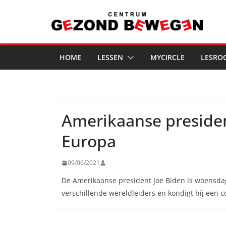
Ga
naar
de
inhoud
HOME
LESSEN
MYCIRCLE
LESRO
Amerikaanse presiden
Europa
09/06/2021
De Amerikaanse president Joe Biden is woensdaga
verschillende wereldleiders en kondigt hij een 